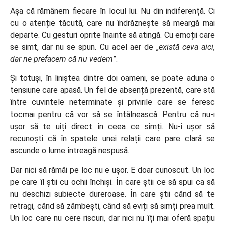
Așa că rămânem fiecare în locul lui. Nu din indiferență. Ci
cu o atenție tăcută, care nu îndrăznește să meargă mai
departe. Cu gesturi oprite înainte să atingă. Cu emoții care
se simt, dar nu se spun. Cu acel aer de „
există ceva aici,
dar ne prefacem că nu vedem
”.
Și totuși, în liniștea dintre doi oameni, se poate aduna o
tensiune care apasă. Un fel de absență prezentă, care stă
între cuvintele neterminate și privirile care se feresc
tocmai pentru că vor să se întâlnească. Pentru că nu-i
ușor să te uiți direct în ceea ce simți. Nu-i ușor să
recunoști că în spatele unei relații care pare clară se
ascunde o lume întreagă nespusă.
Dar nici să rămâi pe loc nu e ușor. E doar cunoscut. Un loc
pe care îl știi cu ochii închiși. În care știi ce să spui ca să
nu deschizi subiecte dureroase. În care știi când să te
retragi, când să zâmbești, când să eviți să simți prea mult.
Un loc care nu cere riscuri, dar nici nu îți mai oferă spațiu