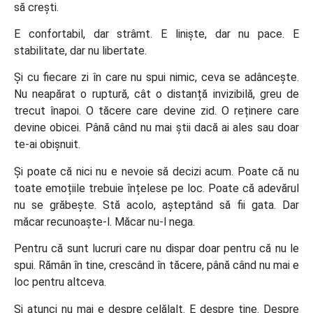
să crești.
E confortabil, dar strâmt. E liniște, dar nu pace. E
stabilitate, dar nu libertate.
Și cu fiecare zi în care nu spui nimic, ceva se adâncește.
Nu neapărat o ruptură, cât o distanță invizibilă, greu de
trecut înapoi. O tăcere care devine zid. O reținere care
devine obicei. Până când nu mai știi dacă ai ales sau doar
te-ai obișnuit.
Și poate că nici nu e nevoie să decizi acum. Poate că nu
toate emoțiile trebuie înțelese pe loc. Poate că adevărul
nu se grăbește. Stă acolo, așteptând să fii gata. Dar
măcar recunoaște-l. Măcar nu-l nega.
Pentru că sunt lucruri care nu dispar doar pentru că nu le
spui. Rămân în tine, crescând în tăcere, până când nu mai e
loc pentru altceva.
Și atunci nu mai e despre celălalt. E despre tine. Despre