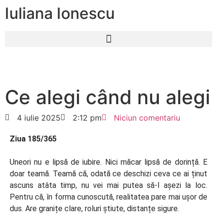
Iuliana Ionescu
Ce alegi când nu alegi
4 iulie 2025
2:12 pm
Niciun comentariu
Ziua 185/365
Uneori nu e lipsă de iubire. Nici măcar lipsă de dorință. E
doar teamă. Teamă că, odată ce deschizi ceva ce ai ținut
ascuns atâta timp, nu vei mai putea să-l așezi la loc.
Pentru că, în forma cunoscută, realitatea pare mai ușor de
dus. Are granițe clare, roluri știute, distanțe sigure.